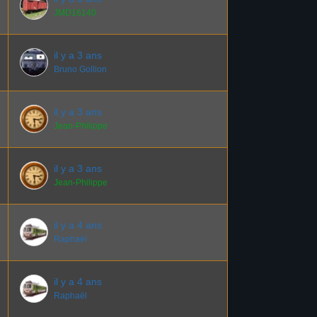
JMD16140
il y a 3 ans
Bruno Gollion
il y a 3 ans
Jean-Philippe
il y a 3 ans
Jean-Philippe
il y a 4 ans
Raphaël
il y a 4 ans
Raphaël