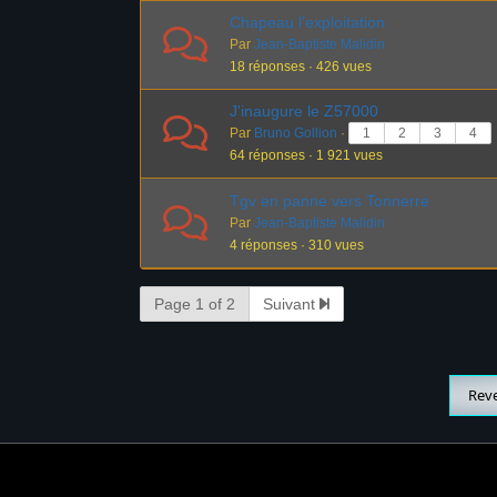
Chapeau l’exploitation
Par
Jean-Baptiste Malidin
18 réponses · 426 vues
J'inaugure le Z57000
Par
Bruno Gollion
·
1
2
3
4
64 réponses · 1 921 vues
Tgv en panne vers Tonnerre
Par
Jean-Baptiste Malidin
4 réponses · 310 vues
Page 1 of 2
Suivant
Rev