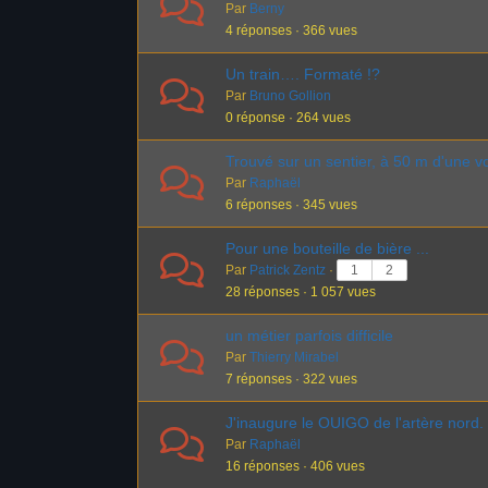
Par
Berny
4 réponses · 366 vues
Un train…. Formaté !?
Par
Bruno Gollion
0 réponse · 264 vues
Trouvé sur un sentier, à 50 m d'une vo
Par
Raphaël
6 réponses · 345 vues
Pour une bouteille de bière ...
Par
Patrick Zentz
·
1
2
28 réponses · 1 057 vues
un métier parfois difficile
Par
Thierry Mirabel
7 réponses · 322 vues
J'inaugure le OUIGO de l'artère nord.
Par
Raphaël
16 réponses · 406 vues