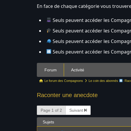
En face de chaque catégorie vous trouverez
Seuls peuvent accéder les Compagn
Seuls peuvent accéder les Compagn
Seuls peuvent accéder les Compagno
Seuls peuvent accéder les Compagno
N
Forum
Activité
a
v
F
Le forum des Compagnons
Le coin des abonnés
: Rac
i
i
g
Raconter une anecdote
l
a
d
t
Page 1 of 2
Suivant
’
i
A
o
Sujets
r
n