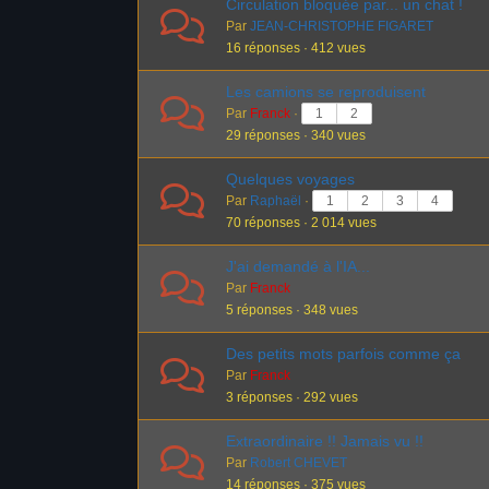
Circulation bloquée par... un chat !
d
i
Par
JEAN-CHRISTOPHE FIGARET
u
a
16 réponses · 412 vues
f
n
o
Les camions se reproduisent
e
r
Par
Franck
·
1
2
d
u
29 réponses · 340 vues
u
m
Quelques voyages
f
Par
Raphaël
·
1
2
3
4
o
70 réponses · 2 014 vues
r
J'ai demandé à l'IA...
u
Par
Franck
m
5 réponses · 348 vues
–
Des petits mots parfois comme ça
Par
Franck
V
3 réponses · 292 vues
o
u
Extraordinaire !! Jamais vu !!
Par
Robert CHEVET
s
14 réponses · 375 vues