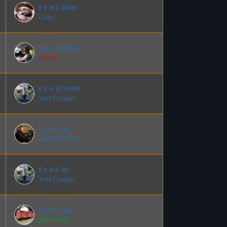
il y a 1 mois
Crojy
il y a 2 mois
Franck
il y a 10 mois
Yves Cousyn
il y a 1 an
Valentin Bruno
il y a 1 an
Yves Cousyn
il y a 2 ans
JMD16140