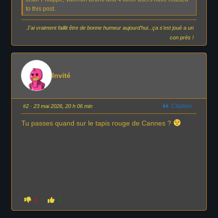
u
e
e
to this post.
z
z
s
p
p
o
o
u
u
ê
J'ai vraiment faillit être de bonne humeur aujourd'hui...ça s'est joué a un
r
r
u
u
con près !
t
n
n
p
p
o
o
e
u
u
c
c
s
e
e
d
l
Invité
i
e
e
s
v
c
é
c
e
.
n
i
Citation
#2
· 23 mai 2026, 20 h 06 min
d
u
.
Tu passes quand sur le tapis rouge de Cannes ?
:
C
C
0
0
l
l
i
i
q
q