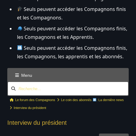
Seuls peuvent accéder les Compagnons finis
et les Compagnons.
Seuls peuvent accéder les Compagnons finis,
les Compagnons et les Apprentis.
Seuls peuvent accéder les Compagnons finis,
les Compagnons, les apprentis et les abonnés.
Menu
N
a
v
F
Le forum des Compagnons
Le coin des abonnés
: La dernière news
i
i
Interview du président
g
l
a
Interview du président
d
t
’
i