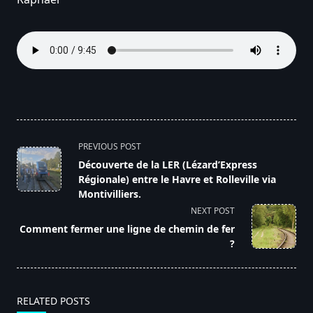
<span
PREVIOUS POST
class="nav-
Découverte de la LER (Lézard’Express
subtitle
Régionale) entre le Havre et Rolleville via
screen-
Montivilliers.
reader-
NEXT POST
text">Page</span>
Comment fermer une ligne de chemin de fer
?
RELATED POSTS