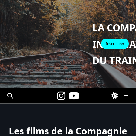
Skip
to
content
LA COMP
INTERNA
Inscription
DU TRAI
Les films de la Compagnie