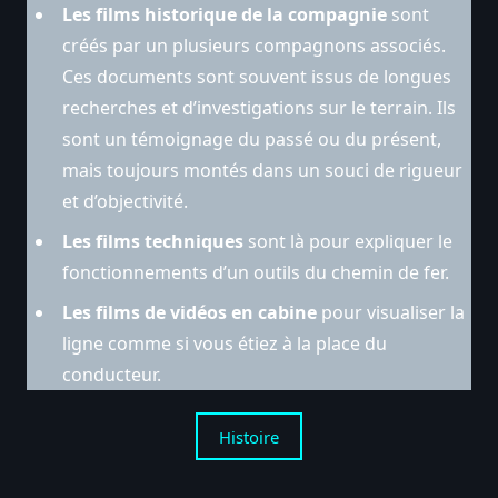
Les films historique de la compagnie
sont
créés par un plusieurs compagnons associés.
Ces documents sont souvent issus de longues
recherches et d’investigations sur le terrain. Ils
sont un témoignage du passé ou du présent,
mais toujours montés dans un souci de rigueur
et d’objectivité.
Les films techniques
sont là pour expliquer le
fonctionnements d’un outils du chemin de fer.
Les films de vidéos en cabine
pour visualiser la
ligne comme si vous étiez à la place du
conducteur.
Histoire