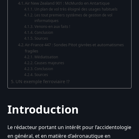
Air New Zealand 901 : McMurdo en Antartique
Un plan de vol très éloigné des usages habituels
Les tout premiers systèmes de gestion de vol
informatiques
Venons-en aux faits !
Conclusion
Sources
Air-France 447 : Sondes Pitot givrées et automatismes
fragiles
Médiatisation
Causes majeures
Conclusion
Sources
UN exemple ferroviaire !?
Introduction
Le rédacteur portant un intérêt pour l’accidentologie
en général, et en matière d’aéronautique en