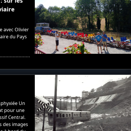
: sur les
viaire
e avec Olivier
iaire du Pays
asphyxiée Un
bat pour une
sif Central.
rs des images