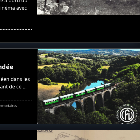
ne à bord du
cinéma avec
endée
éen dans les
ant de ce
...
Sur
mmentaires
Balade
Ferroviaire
En
Vendée