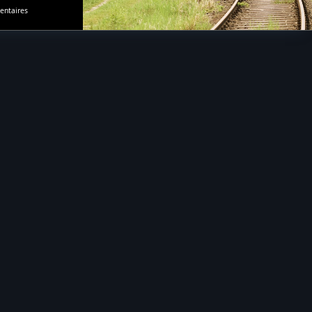
Sur
ntaires
Comment
Fermer
Une
Ligne
De
Chemin
De
Fer
?