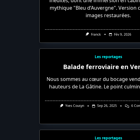
inédites, dont une immersion en cabi
mythique "Bleu d’Auvergne". Version 
images restaurées.
Franck
Fév 9, 2026
Les reportages
Balade ferroviaire en V
Nous sommes au cœur du bocage vend
hauteurs de La Gâtine. Le point culmin
Yves Cousyn
Sep 26, 2025
6 Co
Les reportages