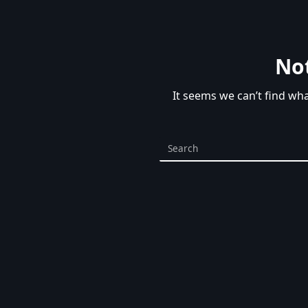
No
It seems we can’t find wh
Search
for: