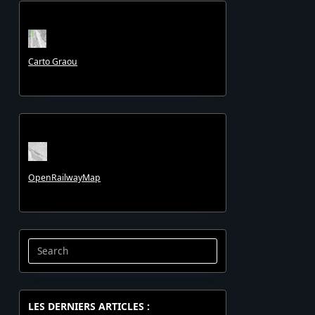
Carto Graou
OpenRailwayMap
Search
for:
LES DERNIERS ARTICLES :