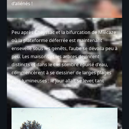
d’aliénés !
Peu après Cheyssac et la bifurcation de Miécaze
où la plateforme déferrée est maintenant
ensevelie sous les genêts, l’aube se dévoila peu à
peu. Les maisons et les arbres devinrent
distincts et dans le ciel sombre épuisé d’eau,
commencèrent à se dessiner de larges plages
plus lumineuses : le jour allait se lever, tant
mieux.