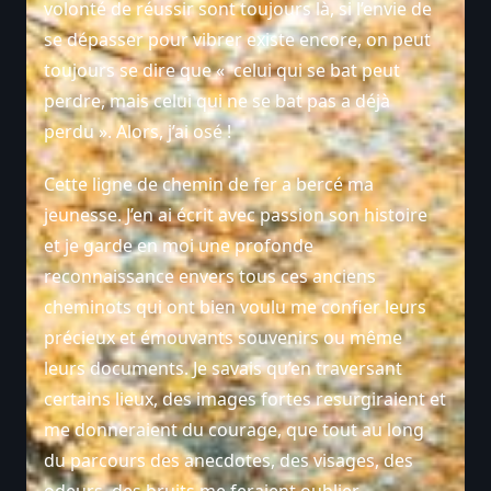
volonté de réussir sont toujours là, si l’envie de
se dépasser pour vibrer existe encore, on peut
toujours se dire que « celui qui se bat peut
perdre, mais celui qui ne se bat pas a déjà
perdu ». Alors, j’ai osé !
Cette ligne de chemin de fer a bercé ma
jeunesse. J’en ai écrit avec passion son histoire
et je garde en moi une profonde
reconnaissance envers tous ces anciens
cheminots qui ont bien voulu me confier leurs
précieux et émouvants souvenirs ou même
leurs documents. Je savais qu’en traversant
certains lieux, des images fortes resurgiraient et
me donneraient du courage, que tout au long
du parcours des anecdotes, des visages, des
odeurs, des bruits me feraient oublier