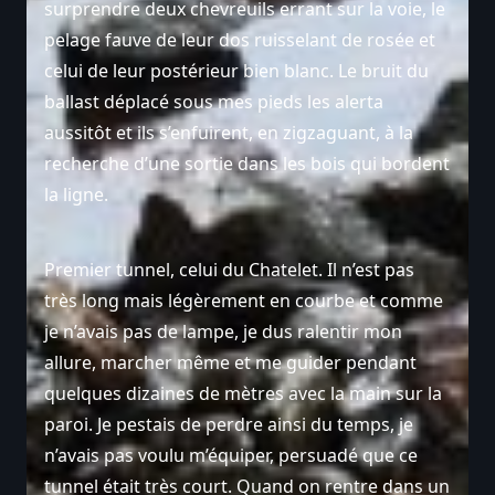
surprendre deux chevreuils errant sur la voie, le
pelage fauve de leur dos ruisselant de rosée et
celui de leur postérieur bien blanc. Le bruit du
ballast déplacé sous mes pieds les alerta
aussitôt et ils s’enfuirent, en zigzaguant, à la
recherche d’une sortie dans les bois qui bordent
la ligne.
Premier tunnel, celui du Chatelet. Il n’est pas
très long mais légèrement en courbe et comme
je n’avais pas de lampe, je dus ralentir mon
allure, marcher même et me guider pendant
quelques dizaines de mètres avec la main sur la
paroi. Je pestais de perdre ainsi du temps, je
n’avais pas voulu m’équiper, persuadé que ce
tunnel était très court. Quand on rentre dans un