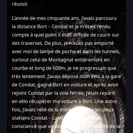
réussir.
L’année de mes cinquante ans, j’avais parcouru
la distance Bort – Condat et je m’étais rendu
compte à quel point il était difficile de courir sur
des traverses. De plus, je n’avais pas emporté
avec moi de lampe de poche et dans les tunnels,
surtout celui de Montagnat entièrement en
courbe et long de 600m, je ne progressais que
très lentement. J’avais déposé mon vélo à la gare
de Condat, gagné Bort en voiture et après avoir
rejoint Condat par la voie ferrée, j’étais reparti
en vélo récupérer ma voiture à Bort. Une autre
fois, j’avais relié de la même manière les deux
stations Condat – Landeyrat, mais j’avais
conscience que vouloir parcourir la totalité de la