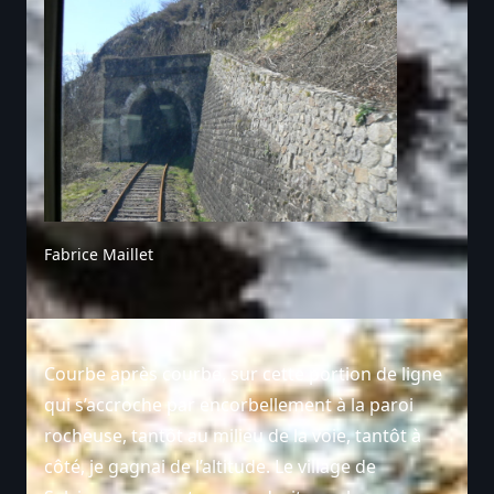
Fabrice Maillet
Courbe après courbe, sur cette portion de ligne
qui s’accroche par encorbellement à la paroi
rocheuse, tantôt au milieu de la voie, tantôt à
côté, je gagnai de l’altitude. Le village de