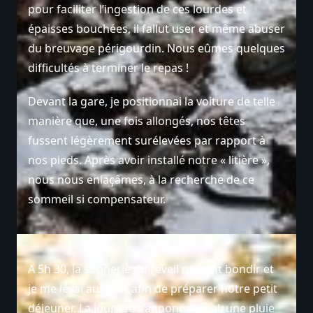
pour faciliter l’ingestion de ces lourdes et
épaisses bouchées, il fallut user et même abuser
du breuvage périgourdin. Nous eûmes quelques
difficultés à terminer le repas !
Devant la gare, je positionnai la voiture de telle
manière que, une fois allongés, nos têtes
fussent légèrement surélevées par rapport à
nos pieds. Après avoir installé notre « litière »,
nous nous enlaçâmes, à la recherche de ce
sommeil si compensateur.
A 5h 30, la sonnerie du réveil nous fit bondir et
je me levai aussitôt afin de préparer notre petit
déjeuner. La journée s’annonçait mal, une pluie