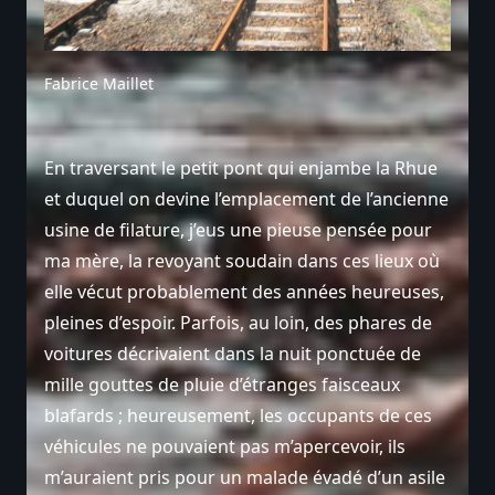
Fabrice Maillet
En traversant le petit pont qui enjambe la Rhue
et duquel on devine l’emplacement de l’ancienne
usine de filature, j’eus une pieuse pensée pour
ma mère, la revoyant soudain dans ces lieux où
elle vécut probablement des années heureuses,
pleines d’espoir. Parfois, au loin, des phares de
voitures décrivaient dans la nuit ponctuée de
mille gouttes de pluie d’étranges faisceaux
blafards ; heureusement, les occupants de ces
véhicules ne pouvaient pas m’apercevoir, ils
m’auraient pris pour un malade évadé d’un asile