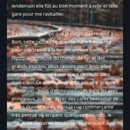
lendemain elle fût au bon moment à telle et telle
gare pour me ravitailler.
Il y avait longtemps que je n’étais pas revenu à
Bort, cette petite cité que ma mère fréquenta
pour son travail à la fin des années trente, à
l’époque glorieuse du chemin de fer et des
grands express, deux raisons pour lesquelles
cette localité occupe une place de choix dans
mon cœur. Ce soir-là, il n’y avait pas une grande
animation : point d’embouteillages dans les axes
principaux, aux terrasses des cafés beaucoup de
tables étaient libres, dans la rue commerçante
très pentue où erraient quelques passants, le
rideau de certaines boutiques se déroulait avec