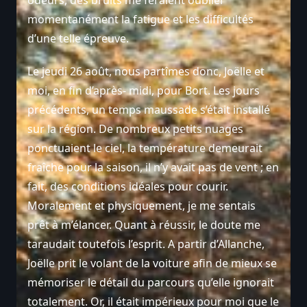
momentanément la fatigue et les difficultés
d’une telle épreuve.
Le jeudi 26 août, nous partîmes donc, Joëlle et
moi, en fin d’après- midi, pour Bort. Les jours
précédents, un temps maussade s’était installé
sur la région. De nombreux petits nuages
ponctuaient le ciel, la température demeurait
fraîche pour la saison, il n’y avait pas de vent ; en
fait, des conditions idéales pour courir.
Moralement et physiquement, je me sentais
prêt à m’élancer. Quant à réussir, le doute me
taraudait toutefois l’esprit. A partir d’Allanche,
Joëlle prit le volant de la voiture afin de mieux se
mémoriser le détail du parcours qu’elle ignorait
totalement. Or, il était impérieux pour moi que le