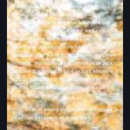
fine tombait sans discontinuer. Comme nous
étions sous l’abri des bus qui remplacent
désormais les trains disparus, la lumière des
lampadaires nous éclairait et sur les bancs nous
pouvions poser notre réchaud à gaz et notre
nourriture. Un café nous réchauffa ; du pain
beurré, un œuf dur et du jambon me remplirent
l’estomac. Je n’oublierai pas l’image de ce petit
déjeuner pris devant la gare de Bort, en pleine
nuit, à s’interroger si le scintillement des
gouttes fusant de l’abat-jour des lampadaires
allait bientôt cesser.
6h40 : il faisait encore nuit, il pleuvait toujours, je
ne voulais pas renoncer, je suis parti.