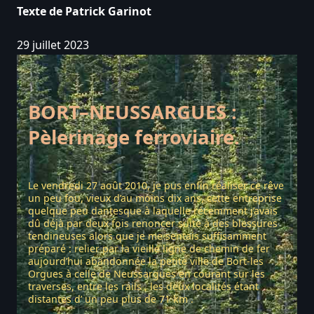
Ferroviaire.
Texte de Patrick Garinot
29 juillet 2023
BORT–NEUSSARGUES :
Pèlerinage ferroviaire.
Le vendredi 27 août 2010, je pus enfin réaliser ce rêve
un peu fou, vieux d’au moins dix ans, cette entreprise
quelque peu dantesque à laquelle récemment j’avais
dû déjà par deux fois renoncer suite à des blessures
tendineuses alors que je me sentais suffisamment
préparé : relier par la vieille ligne de chemin de fer
aujourd’hui abandonnée la petite ville de Bort-les
Orgues à celle de Neussargues en courant sur les
traverses, entre les rails , les deux localités étant
distantes d’ un peu plus de 71 km .