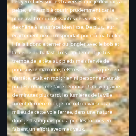
Les yeux fixés sur les traverses que je devinais à
peine, je me mis à courir, prudemment car la
pluie avait rendu glissantes ces vieilles poutres
de chêne à la surface bien lisse. De plus, leur
écartement ne correspondait point à ma foulée ;
il fallait donc alterner ou jongler avec le bois et
la pierre du ballast. Très rapidement, je fus
trempé de la tête aux pieds mais l’envie de
poursuivre ma route, tels ces pèlerins que rien
n’arrête, était en moi ; rien ni personne n’aurait
pu désormais me faire renoncer. Une vingtaine
de minutes plus tard, les lumières de la ville
furent derrière moi, je me retrouvai seul au
milieu de cette voie ferrée, dans une nature
dont je distinguais peu à peu les formes en
faisant un effort avec mes yeux.