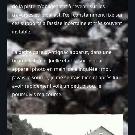
de la piste m’obligeaient à revenir sur les
traverses et le ballast, l’œil constamment fixé sur
ces supports à l’assise incertaine et très souvent
instable.
La petite gare d’Antignac apparut, dans une
brume laiteuse, Joëlle était là sur le quai,
appareil photo en main, déjà inquiète ; moi,
j’avais le sourire, je me sentais bien et après lui
avoir rapidement volé un petit bisou, je
poursuivis ma course.