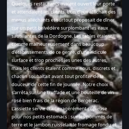
Quelques restaurants avaient ouvert leur porte
et attendaient les clients. L’un d’eux affichait des
menus alléchants et surtout proposait de dîner
sur un petit belvédère surplombant les eaux
sautillantes de la Dordogne. Les tables étaient,
comme malheureusement dans beaucoup
d’établissements de ce genre, d’une ridicule
surface et trop proches les unes des autres,
mais les clients étaient comme nous, discrets et
chacun souhaitait avant tout profiter de la
douceur de cette fin de journée. Notre choix
s’arrêta sur une truffade et une bouteille de vin
rosé bien frais de la région de Bergerac.
L’assiette servie était exagérément copieuse
pour nos petits estomacs : sur les pommes de
terre et le jambon ruisselait le fromage fondu et