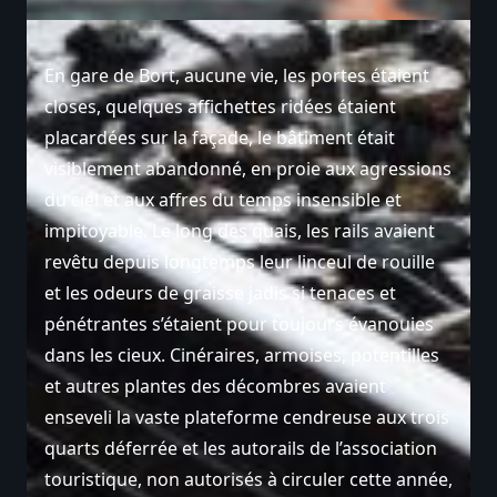
En gare de Bort, aucune vie, les portes étaient
closes, quelques affichettes ridées étaient
placardées sur la façade, le bâtiment était
visiblement abandonné, en proie aux agressions
du ciel et aux affres du temps insensible et
impitoyable. Le long des quais, les rails avaient
revêtu depuis longtemps leur linceul de rouille
et les odeurs de graisse jadis si tenaces et
pénétrantes s’étaient pour toujours évanouies
dans les cieux. Cinéraires, armoises, potentilles
et autres plantes des décombres avaient
enseveli la vaste plateforme cendreuse aux trois
quarts déferrée et les autorails de l’association
touristique, non autorisés à circuler cette année,