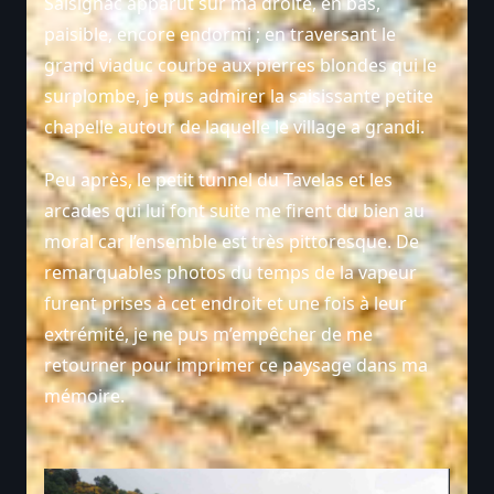
Salsignac apparut sur ma droite, en bas,
paisible, encore endormi ; en traversant le
grand viaduc courbe aux pierres blondes qui le
surplombe, je pus admirer la saisissante petite
chapelle autour de laquelle le village a grandi.
Peu après, le petit tunnel du Tavelas et les
arcades qui lui font suite me firent du bien au
moral car l’ensemble est très pittoresque. De
remarquables photos du temps de la vapeur
furent prises à cet endroit et une fois à leur
extrémité, je ne pus m’empêcher de me
retourner pour imprimer ce paysage dans ma
mémoire.