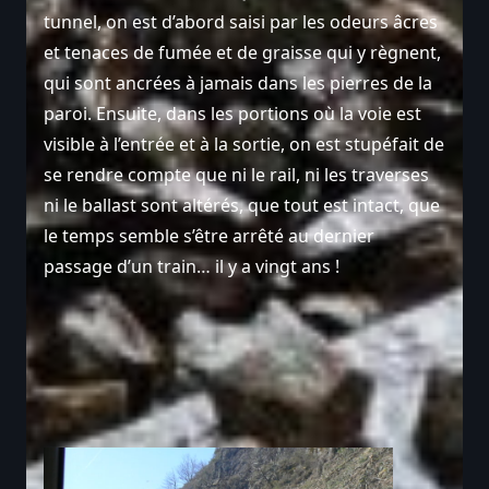
tunnel, on est d’abord saisi par les odeurs âcres
et tenaces de fumée et de graisse qui y règnent,
qui sont ancrées à jamais dans les pierres de la
paroi. Ensuite, dans les portions où la voie est
visible à l’entrée et à la sortie, on est stupéfait de
se rendre compte que ni le rail, ni les traverses
ni le ballast sont altérés, que tout est intact, que
le temps semble s’être arrêté au dernier
passage d’un train… il y a vingt ans !