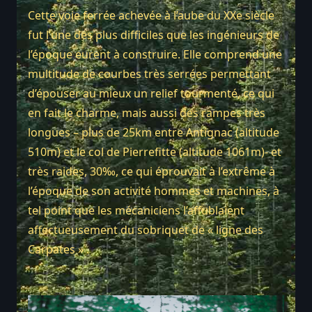
Cette voie ferrée achevée à l’aube du XXe siècle
fut l’une des plus difficiles que les ingénieurs de
l’époque eurent à construire. Elle comprend une
multitude de courbes très serrées permettant
d’épouser au mieux un relief tourmenté, ce qui
en fait le charme, mais aussi des rampes très
longues – plus de 25km entre Antignac (altitude
510m) et le col de Pierrefitte (altitude 1061m)- et
très raides, 30‰, ce qui éprouvait à l’extrême à
l’époque de son activité hommes et machines, à
tel point que les mécaniciens l’affublaient
affectueusement du sobriquet de « ligne des
Carpates » .