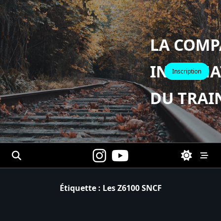
Skip
to
content
LA COMP
INTERNA
Inscription
DU TRAI
Étiquette :
Les Z6100 SNCF