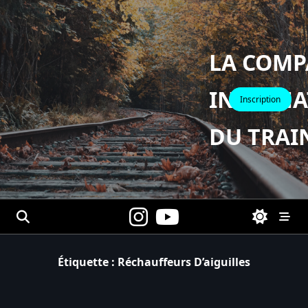
Skip
to
content
LA COMP
INTERNA
Inscription
DU TRAI
Étiquette :
Réchauffeurs D’aiguilles