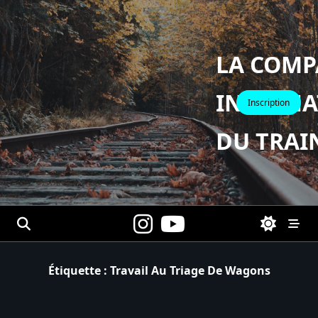
Skip
to
content
LA COMP
INTERNA
Inscription
DU TRAI
Étiquette :
Travail Au Triage De Wagons