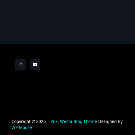
Les Brèves N°7
Les Brèves N°8
Les Brèves N°9
Les Brèves N°10
Les Brèves N°11
Copyright © 2026
Yuki Westa Blog Theme
Designed By
WP Moose