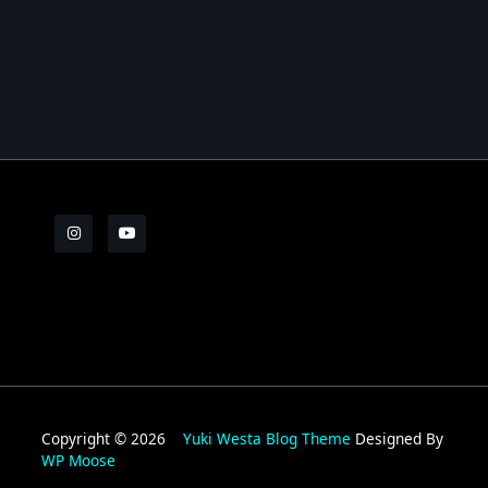
Les Brèves N°7
Les Brèves N°8
Les Brèves N°9
Les Brèves N°10
Les Brèves N°11
Copyright © 2026
Yuki Westa Blog Theme
Designed By
WP Moose