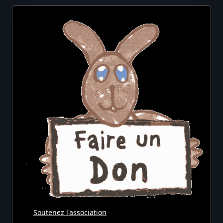
Une
Ligne
De
Chemin
De
Fer
?
Soutenez l'association