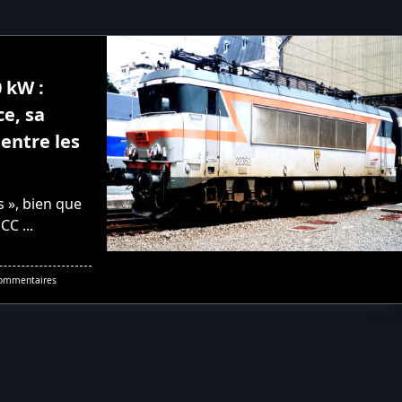
 kW :
ce, sa
entre les
s », bien que
 CC
...
Sur
ommentaires
Fonctionnement
Des
4400
KW
:
L’électronique
De
Puissance,
Sa