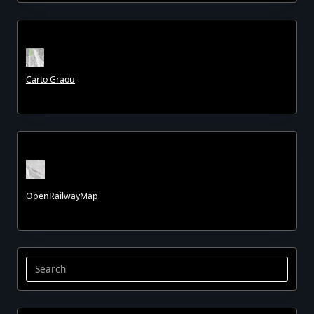
Carto Graou
OpenRailwayMap
Search
for: