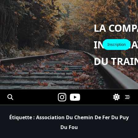
Skip
to
content
LA COMP
INTERNA
Inscription
DU TRAI
Étiquette :
Association Du Chemin De Fer Du Puy
Du Fou