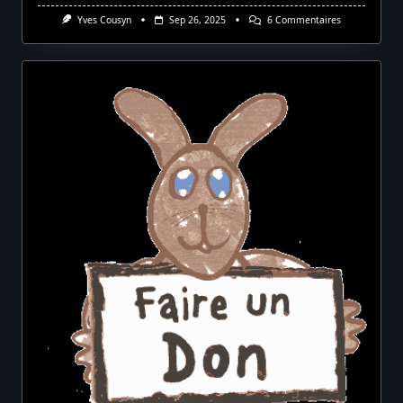
Sur
Yves Cousyn
Sep 26, 2025
6 Commentaires
Balade
Ferroviaire
En
Vendée