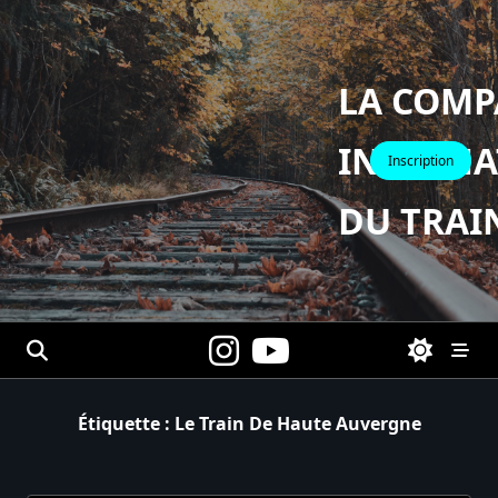
Skip
to
content
LA COMP
INTERNA
Inscription
DU TRAI
Étiquette :
Le Train De Haute Auvergne