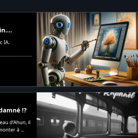
in….
c IA.
ndamné !?
au d’Ahun, il
monter à
...