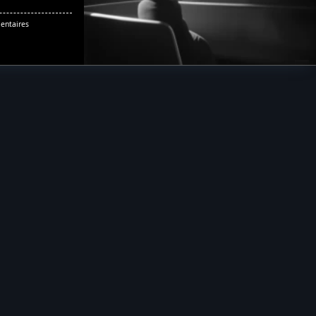
Sur
ntaires
Le
Train
Guéret
–
Felletin
Condamné
!?