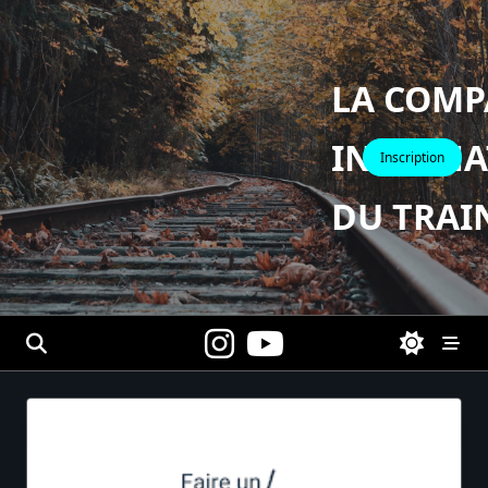
Skip
to
content
LA COMP
INTERNA
Inscription
DU TRAI