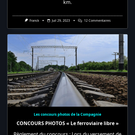
km.
Sur
Franck
Juil 29, 2023
12 Commentaires
BORT–
NEUSSARGUES :
Pèlerinage
Ferroviaire.
Les concours photos de la Compagnie
CONCOURS PHOTOS « Le ferroviaire libre »
Règlement du concours : Lors du versement de