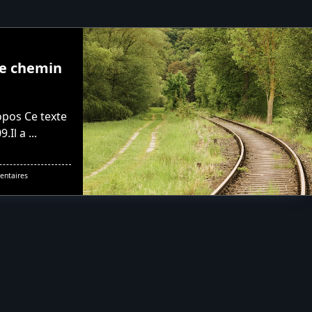
e chemin
opos Ce texte
9.Il a
...
Sur
ntaires
Comment
Fermer
Une
Ligne
De
Chemin
De
Fer
?