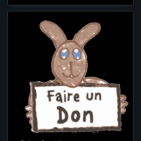
Les
Fils
Qui
Relient
Les
Gares
Entre
Elles.