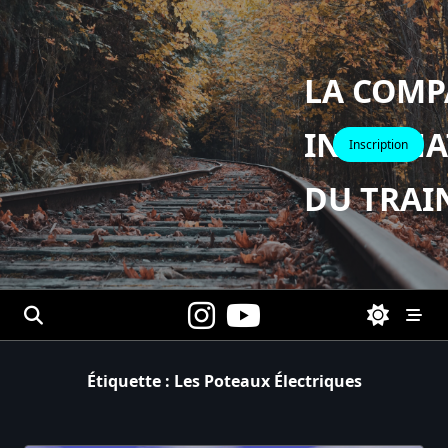
Skip
to
content
LA COMP
INTERNA
Inscription
DU TRAI
Étiquette :
Les Poteaux Électriques