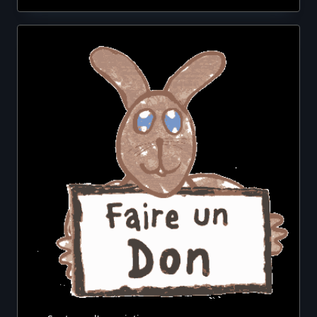
Les
Fils
Qui
Relient
Les
Gares
Entre
Elles.