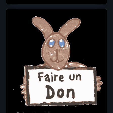
Voyage
Ferroviaire
Chez
Les
Teutons