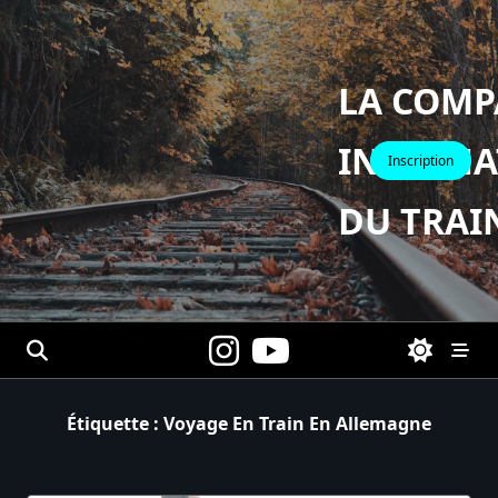
Skip
to
content
LA COMP
INTERNA
Inscription
DU TRAI
Étiquette :
Voyage En Train En Allemagne