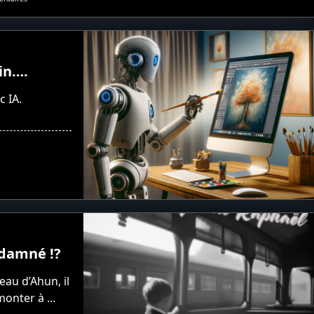
Découverte
De
La
LER
(Lézard’Express
Régionale)
in….
Entre
Le
Havre
c IA.
Et
Rolleville
Via
Montivilliers.
ndamné !?
au d’Ahun, il
monter à
...