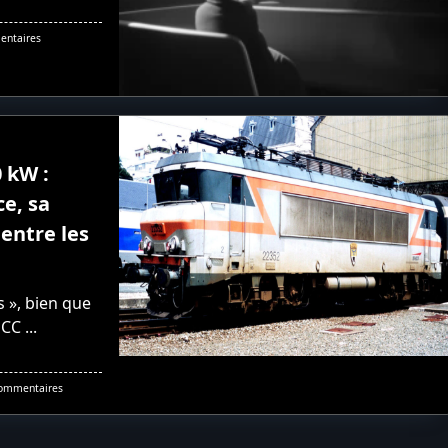
Sur
ntaires
Le
Train
Guéret
–
Felletin
Condamné
!?
 kW :
ce, sa
entre les
s », bien que
 CC
...
Sur
ommentaires
Fonctionnement
Des
4400
KW