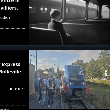
entre le
villiers.
audio)
d’Express
olleville
) Le contexte :
Sur
ntaires