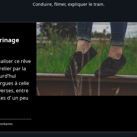
Conduire, filmer, expliquer le train.
rinage
aliser ce rêve
elier par la
ourd’hui
rgues à celle
erses, entre
ntes d’ un peu
Sur
entaires
BORT–
NEUSSARGUES :