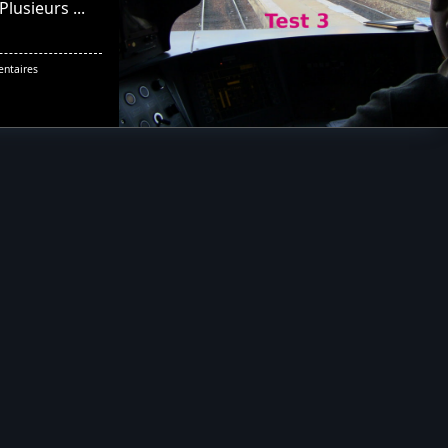
Plusieurs
...
Sur
ntaires
Le
Code
Du
Train
–
Partie
3