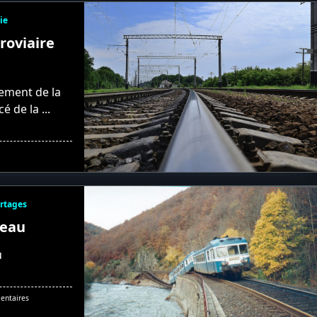
Pèlerinage
Ferroviaire.
ie
oviaire
ement de la
cé de la
...
ortages
’eau
u
Sur
entaires
Quand