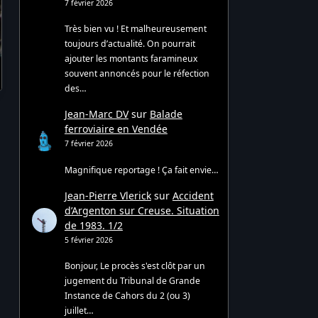
7 février 2026
Très bien vu ! Et malheureusement
toujours d’actualité. On pourrait
ajouter les montants faramineux
souvent annoncés pour le réfection
des…
Jean-Marc DV
sur
Balade
ferroviaire en Vendée
7 février 2026
Magnifique reportage ! Ça fait envie…
Jean-Pierre Vlerick
sur
Accident
d’Argenton sur Creuse. Situation
de 1983. 1/2
5 février 2026
Bonjour, Le procès s'est clôt par un
jugement du Tribunal de Grande
Instance de Cahors du 2 (ou 3)
juillet…