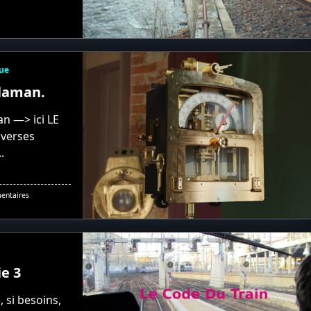
La
Voie
Tombe
À
L’eau
ue
Flaman.
an —> ici LE
iverses
..
Sur
entaires
L’indicateur
Enregistreur
Flaman.
ie 3
, si besoins,